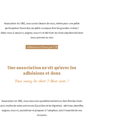
Association loi 1901, nous avons besoin de vous, même pour une petite
participation financière, les petits ruisseaux font les grandes rivières !
Aidez nous à secourir, soigner, nourrir et stériliser les chats abandonnés dont
nous sommes la voix.
Adhésion et Dons par CB
Une association ne vit qu'avec les
adhésions et dons
Vous aimez les chats ? Nous aussi !
Association loi 1901, nous œuvrons quotidiennement au bien être des chats
sans maître de notre commune (Cavaillon et les Vignères) : stériliser, identifier,
soigner, nourrir, sociabiliser et proposer à l'adoption, sont l'essentiel de nos
missions