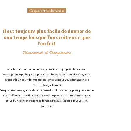
Ce que font nos bénévoles
Il est toujours plus facile de donner de
son temps lorsque l'on croit en ce que
l'on fait
Dévouement et Transparence
Afin de mieux vous connaître et pouvoir vous proposer le nouveau
compagnon à quatre pattes qui saura faire votre bonheur et le sien, nous
avons créé un court formulaire en ligne que nous vous demandons de
remplir (Google Forms).
Ces quelques renseignements nous permettront de vous proposer plusieurs de
nos protégés à l'adoption avec un envoi de photos dans un premier temps
suivi d'une rencontre dans sa famille d'accueil (proche de Cavaillon,
Vaucluse)
Formulaire en ligne