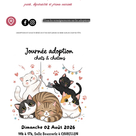
pucés, déparasités et primo vaccinés
Tous les renseignements sur les adoptions
L'adoption est un acte réfléchi et ne doit jamais se faire sur un coup de tête.