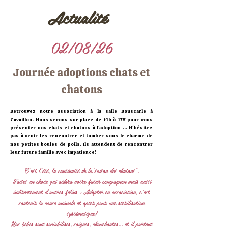
Actualité
02/08/26
Journée adoptions chats et
chatons
Retrouvez notre association à la salle Bouscarle à
Cavaillon. Nous serons sur place de 14h à 17H pour vous
présenter nos chats et chatons à l'adoption ... N'hésitez
pas à venir les rencontrer et tomber sous le charme de
nos petites boules de poils. Ils attendent de rencontrer
leur future famille avec impatience!
C'est l'été, la continuité de la"saison des chatons".
Faites un choix qui aidera votre futur compagnon mais aussi
indirectement d'autres félins : Adopter en association, c'est
soutenir la cause animale et opter pour une stérilisation
systématique!
Nos bébés sont sociabilisés, soignés, chouchoutés... et il partent